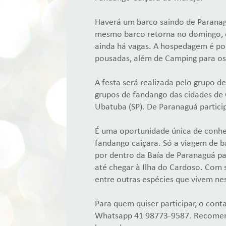
Haverá um barco saindo de Paranag
mesmo barco retorna no domingo, d
ainda há vagas. A hospedagem é por
pousadas, além de Camping para os
A festa será realizada pelo grupo 
grupos de fandango das cidades de 
Ubatuba (SP). De Paranaguá partic
É uma oportunidade única de conhe
fandango caiçara. Só a viagem de ba
por dentro da Baía de Paranaguá pa
até chegar à Ilha do Cardoso. Com 
entre outras espécies que vivem nes
Para quem quiser participar, o cont
Whatsapp 41 98773-9587. Recomend