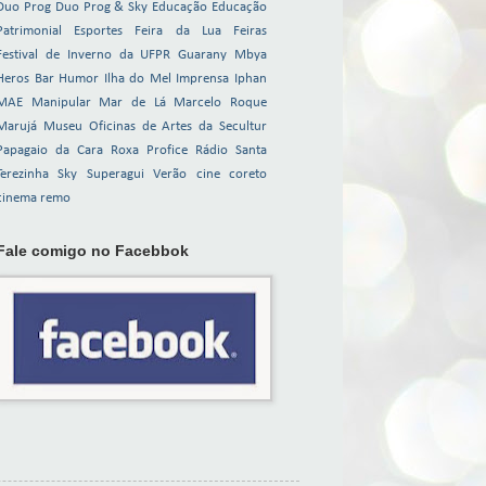
Duo Prog
Duo Prog & Sky
Educação
Educação
Patrimonial
Esportes
Feira da Lua
Feiras
Festival de Inverno da UFPR
Guarany Mbya
Heros Bar
Humor
Ilha do Mel
Imprensa
Iphan
MAE
Manipular
Mar de Lá
Marcelo Roque
Marujá
Museu
Oficinas de Artes da Secultur
Papagaio da Cara Roxa
Profice
Rádio
Santa
Terezinha
Sky
Superagui
Verão
cine coreto
cinema
remo
Fale comigo no Facebbok