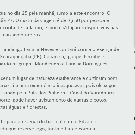
uá no dia 25 pela manhã, rumo a este encontro. O
ia 27. O custo da viagem é de R$ 50 por pessoa e
 conta de cada um, e ainda há lugares disponíveis nas
 mais aventureiros.
de Fandango Família Neves e contará com a presença de
Guaraqueçaba (PR), Cananeia, Iguape, Peruíbe e
iparão os grupos Mandicuera e Família Domingues.
cer um lugar de natureza exuberante e curtir um bom
rco já é uma experiência inesquecível, pois ele segue
ssando pela Baía dos Pinheiros, Canal do Varadouro
sorte, pode haver avistamento de guarás e botos,
tas águas e florestas.
ato para a reserva do barco é com o Edvaldo,
o que reserve logo, tanto o barco como a