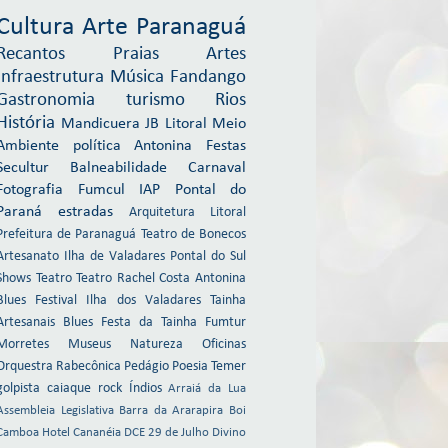
Cultura
Arte
Paranaguá
Recantos
Praias
Artes
Infraestrutura
Música
Fandango
Gastronomia
turismo
Rios
História
Mandicuera
JB Litoral
Meio
Ambiente
política
Antonina
Festas
Secultur
Balneabilidade
Carnaval
Fotografia
Fumcul
IAP
Pontal do
Paraná
estradas
Arquitetura
Litoral
Prefeitura de Paranaguá
Teatro de Bonecos
Artesanato
Ilha de Valadares
Pontal do Sul
Shows
Teatro
Teatro Rachel Costa
Antonina
Blues Festival
Ilha dos Valadares
Tainha
Artesanais
Blues
Festa da Tainha
Fumtur
Morretes
Museus
Natureza
Oficinas
Orquestra Rabecônica
Pedágio
Poesia
Temer
golpista
caiaque
rock
Índios
Arraiá da Lua
Assembleia Legislativa
Barra da Ararapira
Boi
Camboa Hotel
Cananéia
DCE 29 de Julho
Divino