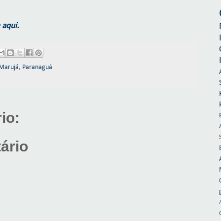
 aqui.
Marujá
,
Paranaguá
io:
ário